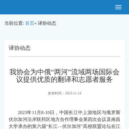
Toggle
navigatio
当前位置:
首页
» 译协动态
译协动态
我协会为中俄“两河”流域两场国际会
议提供优质的翻译和志愿者服务
发布时间：2023-11-14
2023年
11月8
-10日
，中国
长江中上游地区与俄罗斯
伏尔加河沿岸联邦区
地方合作理事会第四次会议及
南昌
大学承办
的第六届“长江—伏尔加河”高校联盟论坛在江