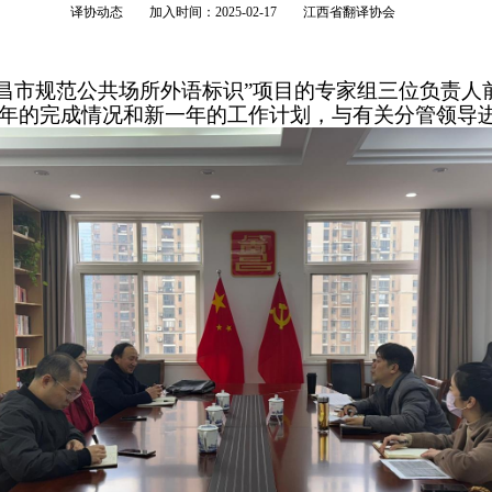
译协动态 加入时间：2025-02-17 江西省翻译协会
南昌市规范
公共场所外语标识
”
项目的专家组三位负责人
年的完成情况和新一年的工作计划
，
与有关
分管领导