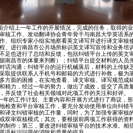
组介绍上一年工作的开展情况，完成的任务，取得的业
审核工作、
发动翻译协会青年骨干与南昌大学英语系
作、组织专家小组实地察看英文译写并进行译文审核
程、进行
南昌市公共场所标识英文译写
宣传和
业务培
不足也进行了总结和反馈，包括纠错平台上传的英文
据南昌市的体量来判断）；纠错平台提交材料的人员
对话沟通；纠错平台的运行机械落后，材料的上传缺
采取提供联系人手机号和邮箱的方式进行补救，极为
多方面的困难，在实地查看、译文审核、译写规范成
和精力，经过一年的努力，做出了成效，提交了高质
，并反馈了社会相关领域对此项工作的关注和好评。
一年的工作计划、主要内容和开展方式进行了商议，形
地检查和平台审核工作，要充分发动使用单位向纠错
和译文纠错审核的工作量，同时，为了加强
专家审核
或双审双核模式；其次，要根据前两项工作获得的资
的制作；第三，要改进纠错审核平台的技术水准。相
英语标识问题的消除和质量的提升
。