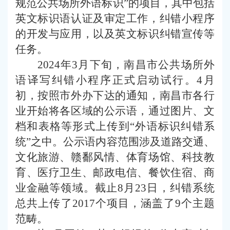
规范公共场所外语标识
”
的项目，其中包括
英文
标识
语
认证及审定工作，纠错小程序
的开发与应用，以及
英文
标识纠错宣传等
任务。
2024年3月下旬，南昌市公共场所外
语译写
纠错小程序
正式启动试行。4月
初，按照市外办下达的通知，南昌市各行
业开始将各区域的公示语，通过图片、文
档和表格等
形式
上传到
“
外语标识纠错系
统
”
之中。公示语内容
范围
涉及
道路
交通、
文化旅游、赣鄱风情、体育场馆、科技教
育、医疗卫生、邮政电信、餐饮住宿、商
业金融等领域。截止8月23日，纠错系统
总共上传了2017个项目，涵盖了
9
个主题
范畴。