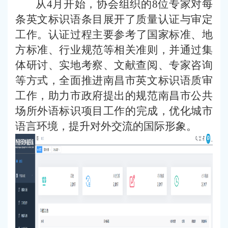
从4月开始，协会组织
的
8位专家对每
条英
文
标识
语条目
展开了质量认证与审定
工作
。认证过程主要
参考
了国家标准、地
方标准、行业规范等相关准则，
并
通过集
体研讨、实地考察、文献查阅、专家咨询
等方式，全面
推进南昌市英文
标识
语
质审
工作，
助力市政府提出的规范南昌市
公共
场所
外语
标识
项目工作的完成，优化城市
语言环境，提升对外交流的国际形象。