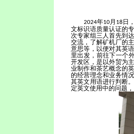
年
月
日
2024
10
18
文标识语质量认证的
次专家组三人首先到
交流，了解矿机厂的
意思等，以便对其英
里出发，前往下一个外
开发区，是以外贸为
业制作和茶艺概念的
的经营理念和业务情
其英文用语进行判断。
定英文使用中的问题，