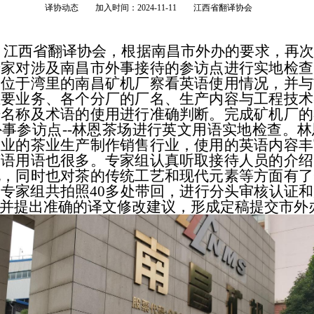
译协动态 加入时间：2024-11-11 江西省翻译协会
，
江西省翻译协会，根据南昌市外办的要求，再次
专家对涉及南昌市外事接待的参访点进行实地检查
达位于湾里的南昌矿机厂察看英语使用情况，并与
主要业务、各个分厂的厂名、生产内容与工程技术
语名称及术语的使用进行准确判断。完成矿机厂的
事参访点--林恩茶场进行英文用语实地检查。
主业的茶业生产制作销售行业，使用的英语内容丰
英语用语也很多。专家组认真听取接待人员的介绍
况，同时也对茶的传统工艺和现代元素等方面有了
专家组共拍照40多处带回，进行分头审核认证
并提出准确的译文修改建议，形成定稿提交市外