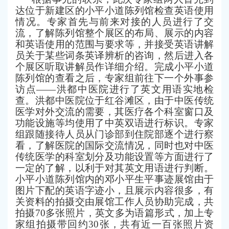
达位于新建区的小平小道陈列馆检查英语使用
情况。专家首先与前来对接的人员进行了交
流，了解陈列馆整个展区的布局、展示的内容
和英语使用的范围与要求等，并接受英语讲解
员关于某些词条英译辨析的咨询，然后进入各
个展区听取讲解员作详细介绍。完成小平小道
陈列馆的查看之后，专家组前往下一个外事参
访点——洪都中医院进行了英文用语实地检
查。洪都中医院位于红谷滩区，由于中医传统
医学对外交流的需要，其医疗各个科室窗口及
功能设施等均使用了中英双语进行标识。专家
组跟随接待人员从门诊部到住院部逐个进行察
看，了解医院的国际交流情况，同时也对中医
传统医学的科室划分及功能设置等方面进行了
一定的了解，以利于对其英文用语进行判断。
小平小道陈列馆内的邓小平生平事迹展馆由于
图片下配的英语字迹小，且展示内容很多，有
关资料的拍摄交由展馆工作人员协助完成，共
拍摄70多张照片，英文多为语篇形式，加上专
家组拍摄带回约30张，共有近一百张照片资